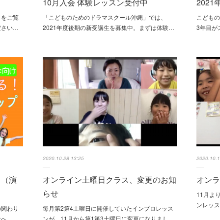
10月入会 体験レッスン受付中
202
らをご覧
「こどものためのドラマスクール沖縄」では、
こどもの
ださい…
2021年度後期の新受講生を募集中。まずは体験…
3年目が
2020.10.28 13:25
2020.10.1
ロ（演
オンライン土曜日クラス、変更のお知
オン
らせ
11月よ
ンレッ
の関わり
毎月第2第4土曜日に開催していたインプロレッス
なへ。…
ンが、11月から第1第3土曜日に変更になりまし…