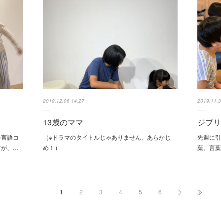
2019.12.06 14:27
2019.11.3
13歳のママ
ジブリ
非言語コ
（※ドラマのタイトルじゃありません、あらかじ
先週に引
すが、…
め！）
葉。言
1
2
3
4
5
6