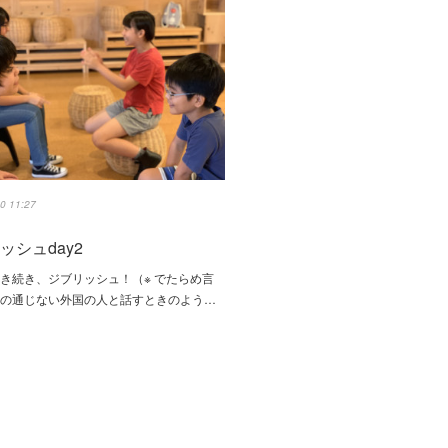
0 11:27
ッシュday2
き続き、ジブリッシュ！（※ でたらめ言
葉の通じない外国の人と話すときのよう…