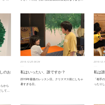
2019.12.25 06:34
2019.12.1
越しのお
私はいったい、誰ですか？
私は
2019年最後のレッスン日。クリスマス前にしちゃ
「相手
暑すぎる日。
ったり
ちらから
どして…