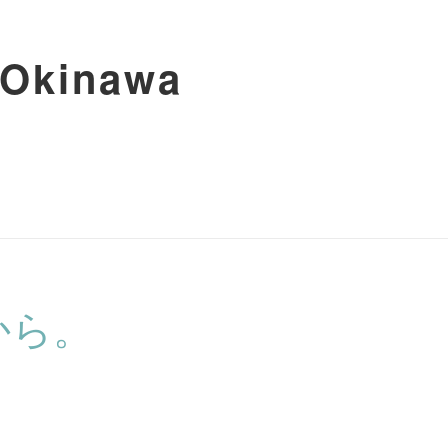
inawa
から。